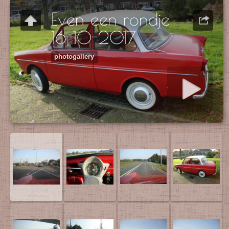
Even een rondje
16-10-2017
photogallery
Start slideshow